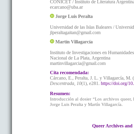
CONICET / Instituto de Literatura Argentin
ecarcano@uba.ar
Jorge Luis
Peralta
Universidad de las Islas Baleares / Univers
jlperaltagaitan@gmail.com
Martín
Villagarcía
Instituto de Investigaciones en Humanidad
Nacional de La Plata
,
Argentina
martinvillagarcia@gmail.com
Cita recomendada:
Cárcano, E., Peralta, J. L. y Villagarcía, M.
Descentrada, 10
(1), e281.
https://doi.org/
Resumen:
Introducción al dosier “Los archivos queer,
Jorge Luis Peralta y Martín Villagarcía.
Queer Archives and 