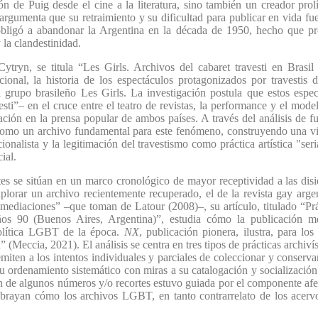
ión de Puig desde el cine a la literatura, sino también un creador pro
e argumenta que su retraimiento y su dificultad para publicar en vida fu
o obligó a abandonar la Argentina en la década de 1950, hecho que p
y la clandestinidad.
Cytryn, se titula “Les Girls. Archivos del cabaret travesti en Bras
cional, la historia de los espectáculos protagonizados por travesti
el grupo brasileño Les Girls. La investigación postula que estos espe
esti”– en el cruce entre el teatro de revistas, la performance y el mode
tación en la prensa popular de ambos países. A través del análisis de 
mo un archivo fundamental para este fenómeno, construyendo una visi
cionalista y la legitimación del travestismo como práctica artística "se
ial.
s se sitúan en un marco cronológico de mayor receptividad a las disi
plorar un archivo recientemente recuperado, el de la revista gay arg
 “mediaciones” –que toman de Latour (2008)–, su artículo, titulado “Pr
 90 (Buenos Aires, Argentina)”, estudia cómo la publicación men
 política LGBT de la época.
NX
, publicación pionera, ilustra, para los
(Meccia, 2021). El análisis se centra en tres tipos de prácticas archiví
remiten a los intentos individuales y parciales de coleccionar y conserv
u ordenamiento sistemático con miras a su catalogación y socialización.
n de algunos números y/o recortes estuvo guiada por el componente afec
 subrayan cómo los archivos LGBT, en tanto contrarrelato de los acer