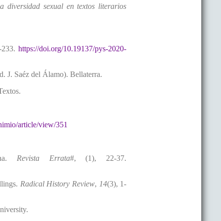
 diversidad sexual en textos literarios
2-233.
https://doi.org/10.19137/pys-2020-
. J. Saéz del Álamo). Bellaterra.
Textos.
nimio/article/view/351
ina.
Revista Errata
#, (1), 22-37.
llings.
Radical History Review
,
14
(3), 1-
iversity.