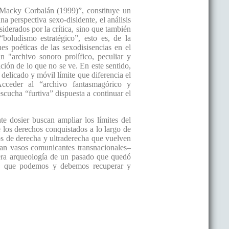
acky Corbalán (1999)”, constituye un
na perspectiva sexo-disidente, el análisis
iderados por la crítica, sino que también
boludismo estratégico”, esto es, de la
es poéticas de las sexodisisencias en el
 "archivo sonoro prolífico, peculiar y
ción de lo que no se ve. En este sentido,
delicado y móvil límite que diferencia el
 Acceder al “archivo fantasmagórico y
escucha “furtiva” dispuesta a continuar el
e dosier buscan ampliar los límites del
los derechos conquistados a lo largo de
s de derecha y ultraderecha que vuelven
zan vasos comunicantes transnacionales–
 mera arqueología de un pasado que quedó
ica que podemos y debemos recuperar y