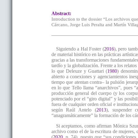
Abstract:
Introduction to the dossier “Los archivos que
Cárcano, Jorge Luis Peralta and Martín Villag
Siguiendo a Hal Foster (
2016
), pero tam
de material histórico en las prácticas artíst
gracias a las transformaciones fundamentales
tardío y la globalización. Frente a los rela
lo que Deleuze y Guattari (
1980
) denomin
abierto a conexiones y agenciamientos ines
tiempo que atentan contra– la pulsión jerarqu
en lo que Tello llama “anarchivos”, pues “al
producción general del cuerpo (y los corpus
potenciado por el “giro digital” y las posib
fuera de cualquier orden oficial e instituci
según Raúl Antelo (
2013
), suspender c
“anagramáticamente” la formación de los cá
Si aceptamos, como afirman Mónica Szurm
archivo como el de la escritura de mujeres, c
(
2020
, p. 74), puesto que “sus condiciones