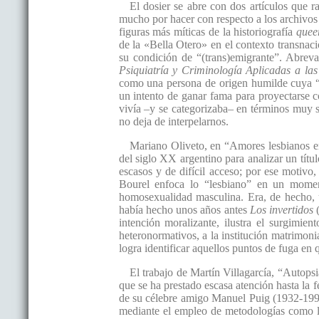
El dosier se abre con dos artículos que 
mucho por hacer con respecto a los archivos
figuras más míticas de la historiografía
que
de la «Bella Otero» en el contexto transnaci
su condición de “(trans)emigrante”. Abrev
Psiquiatría y Criminología Aplicadas a la
como una persona de origen humilde cuya “au
un intento de ganar fama para proyectarse c
vivía –y se categorizaba– en términos muy s
no deja de interpelarnos.
Mariano Oliveto, en “Amores lesbianos en
del siglo XX argentino para analizar un títu
escasos y de difícil acceso; por ese motivo,
Bourel enfoca lo “lesbiano” en un momen
homosexualidad masculina. Era, de hecho, u
había hecho unos años antes
Los invertidos
intención moralizante, ilustra el surgimie
heteronormativos, a la institución matrimoni
logra identificar aquellos puntos de fuga en
El trabajo de Martín Villagarcía, “Autops
que se ha prestado escasa atención hasta la 
de su célebre amigo Manuel Puig (1932-1990
mediante el empleo de metodologías como la c