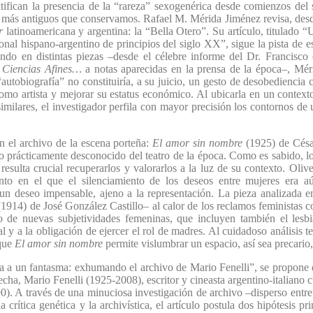
ratifican la presencia de la “rareza” sexogenérica desde comienzos d
 más antiguos que conservamos. Rafael M. Mérida Jiménez revisa, desd
er
latinoamericana y argentina: la “Bella Otero”. Su artículo, titulado 
onal hispano-argentino de principios del siglo XX”, sigue la pista de e
ando en distintas piezas –desde el célebre informe del Dr. Francisc
s Ciencias Afines…
a notas aparecidas en la prensa de la época–, Mér
tobiografía” no constituiría, a su juicio, un gesto de desobediencia c
omo artista y mejorar su estatus económico. Al ubicarla en un contexto
imilares, el investigador perfila con mayor precisión los contornos de
 el archivo de la escena porteña:
El amor sin nombre
(1925) de Césa
lo prácticamente desconocido del teatro de la época. Como es sabido, l
 resulta crucial recuperarlos y valorarlos a la luz de su contexto. Ol
to en el que el silenciamiento de los deseos entre mujeres era a
n deseo impensable, ajeno a la representación. La pieza analizada em
(1914) de José González Castillo– al calor de los reclamos feministas co
nto de nuevas subjetividades femeninas, que incluyen también el lesb
al y a la obligación de ejercer el rol de madres. Al cuidadoso análisis 
 que
El amor sin nombre
permite vislumbrar un espacio, así sea precario
ia a un fantasma: exhumando el archivo de Mario Fenelli”, se propone e
fecha, Mario Fenelli (1925-2008), escritor y cineasta argentino-italia
). A través de una minuciosa investigación de archivo –disperso entr
rítica genética y la archivística, el artículo postula dos hipótesis pri