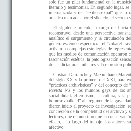
solo fue un pilar fundamental en la transic
literario y testimonial. En segundo lugar, s
internalizada y del "exilio sexual" que l
artística marcadas por el silencio, el secreto 
El siguiente artículo, a cargo de Lucía 
reconstruye, desde una perspectiva transna
analítico el surgimiento y la circulación d
género escénico específico –el “cabaret trav
activaron complejas estrategias de represen
que los medios de comunicación operaron co
fascinación estética, la patologización sensa
de las dictaduras militares y la represión polic
Cristian Darouiche y Maximiliano Marente
del siglo XX y la primera del XXI, para ex
“prácticas archivísticas” y del concepto de
Revista NX
y los mundos gays de los años
sociabilidad, el erotismo, la cultura, y la
homosexualidad” al “régimen de la gaycidad” 
dieron inicio al proyecto de investigación, 
concreción de la completitud del archivo y s
lectores, que demuestran que la conservació
efecto, a lo largo del trabajo, los autores
afectivo".