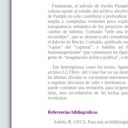
Finalmente, el artículo de Ayelén Pampín
valioso aporte al estudio del archivo afectiv
de Pampín no solo contribuye a profundizar 
amplía y complejiza vertientes poco explo
transparencia semántica de los proyectos de
cambio de milenio, Corbalán “urde una len
escurridizo", que se desmarca del centralism
el
Inferno
de Macky Corbalán, publicado entre
“captar” del “capturar”, y habilita así
fantasmagorizante” que constituyen las figura
gesto de “imaginación poético-política”, a de
Tan heterogéneas como los textos, figura
archivo LGTBQ+ del Cono Sur en un momento 
las últimas décadas se encuentran nuevamen
a esgrimir discursos de odio e intoleranci
puede constituir una invitación para (re)pe
atrás, sino recordatorios de las luchas 
revalorizar.
Referencias bibliográficas
Antelo, R. (2013). Para una archifilologí