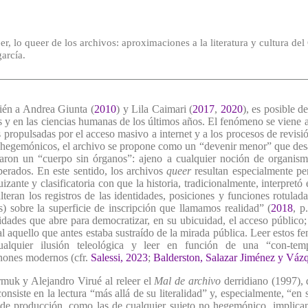
er, lo queer de los archivos: aproximaciones a la literatura y cultura d
arcía.
bién a Andrea Giunta (
2010
) y Lila Caimari (
2017
,
2020
), es posible d
icas y en las ciencias humanas de los últimos años. El fenómeno se vien
 propulsadas por el acceso masivo a internet y a los procesos de revisió
tos hegemónicos, el archivo se propone como un “devenir menor” que desa
aron un “cuerpo sin órganos”: ajeno a cualquier noción de organis
perados. En este sentido, los archivos
queer
resultan especialmente pe
izante y clasificatoria con que la historia, tradicionalmente, interpretó 
teran los registros de las identidades, posiciones y funciones rotulad
) sobre la superficie de inscripción que llamamos realidad” (
2018
, p
ilidades que abre para democratizar, en su ubicuidad, el acceso público;
onal aquello que antes estaba sustraído de la mirada pública. Leer estos
ualquier ilusión teleológica y leer en función de una “con-tem
nones modernos (cfr.
Salessi, 2023
;
Balderston, Salazar Jiménez y Váz
uk y Alejandro Virué al releer el
Mal de archivo
derridiano (1997), 
onsiste en la lectura “más allá de su literalidad” y, especialmente, “en 
 de producción, como las de cualquier sujeto no hegemónico, implican