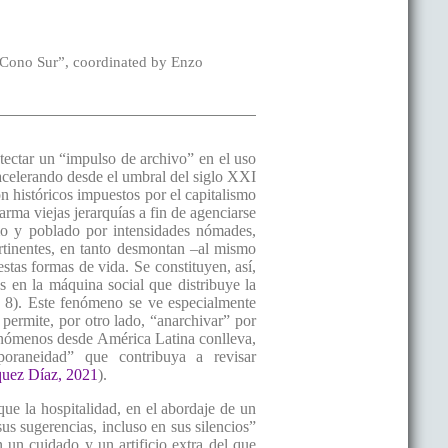
el Cono Sur”, coordinated by Enzo
etectar un “impulso de archivo” en el uso
e acelerando desde el umbral del siglo XXI
n históricos impuestos por el capitalismo
rma viejas jerarquías a fin de agenciarse
mo y poblado por intensidades nómades,
rtinentes, en tanto desmontan –al mismo
estas formas de vida. Se constituyen, así,
as en la máquina social que distribuye la
. 8). Este fenómeno se ve especialmente
 permite, por otro lado, “anarchivar” por
 fenómenos desde América Latina conlleva,
poraneidad” que contribuya a revisar
quez Díaz, 2021
).
que la hospitalidad, en el abordaje de un
sus sugerencias, incluso en sus silencios”
 un cuidado y un artificio extra del que