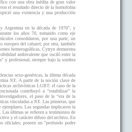
lífico con una obra inédita de gran valor
eron el resultado directo de la homofobia
ropició una existencia y una producción
il y Argentina en la década de 1970”, y
s durante los años 70, tomando como eje
ctáculos consolidaron, por una parte, un
lo europeo del cabaret; por otra, también
fuentes hemerográficas, Cytryn demuestra
bilidad ambivalente que osciló entre la
ria" y profesional, siempre bajo la sombra
dencias sexo-genéricas, la última década
entina
NX
. A partir de la noción clave de
ácticas archivísticas LGBT: el caso de la
cionada contribuyó a “estabilizar” la
 investigadores, el paso de la “era de la
sticas vinculadas a
NX
. Las primeras, que
ar ejemplares. Las segundas implicaron la
 Las últimas se refieren a testimonios de
tivo y el carácter difuso del archivo. En
vos oficiales, poseen un "profundo poder