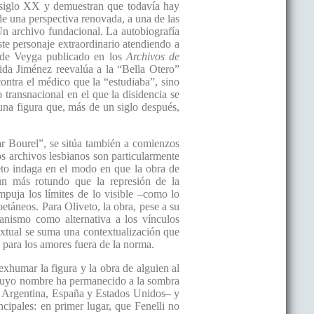
el siglo XX y demuestran que todavía hay
e una perspectiva renovada, a una de las
“Un archivo fundacional. La autobiografía
ste personaje extraordinario atendiendo a
o de Veyga publicado en los
Archivos de
ida Jiménez reevalúa a la “Bella Otero”
ontra el médico que la “estudiaba”, sino
 transnacional en el que la disidencia se
 una figura que, más de un siglo después,
r Bourel”, se sitúa también a comienzos
os archivos lesbianos son particularmente
iveto indaga en el modo en que la obra de
ún más rotundo que la represión de la
puja los límites de lo visible –como lo
etáneos. Para Oliveto, la obra, pese a su
ianismo como alternativa a los vínculos
textual se suma una contextualización que
, para los amores fuera de la norma.
xhumar la figura y la obra de alguien al
no cuyo nombre ha permanecido a la sombra
e Argentina, España y Estados Unidos– y
ncipales: en primer lugar, que Fenelli no