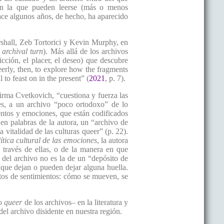
en la que pueden leerse (más o menos
ace algunos años, de hecho, ha aparecido
rshall, Zeb Tortorici y Kevin Murphy, en
 archival turn
). Más allá de los archivos
icción, el placer, el deseo) que descubre
erly, then, to explore how the fragments
to feast on in the present” (
2021
, p. 7).
irma Cvetkovich, “cuestiona y fuerza las
ces, a un archivo “poco ortodoxo” de lo
ientos y emociones, que están codificados
 en palabras de la autora, un “archivo de
 vitalidad de las culturas queer” (p. 22).
ítica cultural de las emociones
, la autora
través de ellas, o de la manera en que
n del archivo no es la de un “depósito de
o que dejan o pueden dejar alguna huella.
etos de sentimientos: cómo se mueven, se
lo
queer
de los archivos– en la literatura y
del archivo disidente en nuestra región.