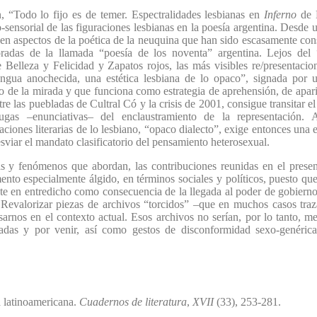
, “Todo lo fijo es de temer. Espectralidades lesbianas en
Inferno
de M
o-sensorial de las figuraciones lesbianas en la poesía argentina. Desde u
en aspectos de la poética de la neuquina que han sido escasamente cons
radas de la llamada “poesía de los noventa” argentina. Lejos del “
 Belleza y Felicidad y Zapatos rojos, las más visibles re/presentacion
gua anochecida, una estética lesbiana de lo opaco”, signada por un
o de la mirada y que funciona como estrategia de aprehensión, de apari
 las puebladas de Cultral Có y la crisis de 2001, consigue transitar el 
 fugas –enunciativas– del enclaustramiento de la representación.
ciones literarias de lo lesbiano, “opaco dialecto”, exige entonces una 
sviar el mandato clasificatorio del pensamiento heterosexual.
s y fenómenos que abordan, las contribuciones reunidas en el present
especialmente álgido, en términos sociales y políticos, puesto que 
te en entredicho como consecuencia de la llegada al poder de gobierno
a. Revalorizar piezas de archivos “torcidos” –que en muchos casos tra
nsarnos en el contexto actual. Esos archivos no serían, por lo tanto,
pasadas y por venir, así como gestos de disconformidad sexo-genér
a latinoamericana.
Cuadernos de literatura
,
XVII
(33), 253-281.