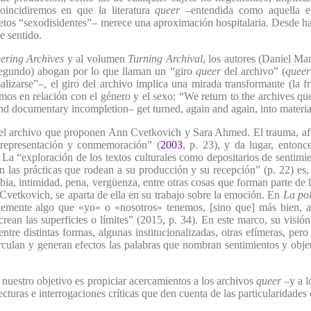
coincidiremos en que la literatura
queer
–entendida como aquella 
ujetos “sexodisidentes”– merece una aproximación hospitalaria. Desde h
e sentido.
ering Archives
y al volumen
Turning Archival
, los autores (Daniel Ma
l segundo) abogan por lo que llaman un “giro
queer
del archivo” (
queer
lizarse”–, el giro del archivo implica una mirada transformante (la fr
os en relación con el género y el sexo: “We return to the archives que
 and documentary incompletion– get turned, again and again, into material 
 del archivo que proponen Ann Cvetkovich y Sara Ahmed. El trauma, af
representación y conmemoración” (
2003
, p. 23), y da lugar, enton
. La “exploración de los textos culturales como depositarios de sentim
en las prácticas que rodean a su producción y su recepción” (p. 22) es,
ia, intimidad, pena, vergüenza, entre otras cosas que forman parte de la
Cvetkovich, se aparta de ella en su trabajo sobre la emoción. En
La pol
emente algo que «yo» o «nosotros» tenemos, [sino que] más bien, a 
crean las superficies o límites” (2015, p. 34). En este marco, su visió
ntre distintas formas, algunas institucionalizadas, otras efímeras, per
irculan y generan efectos las palabras que nombran sentimientos y obj
nuestro objetivo es propiciar acercamientos a los archivos
queer
–y a 
cturas e interrogaciones críticas que den cuenta de las particularidades 