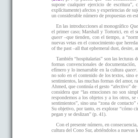
supone cualquier ejercicio de escritura”, 
explícitamente) afectos y experiencias de s
un considerable número de propuestas en est
En las introducciones al monográfico
Que
el primer caso; Marshall y Tortorici, en e
queer
–que tienden, con el tiempo, a “norma
nuevas vetas en el conocimiento que heredam
of the past –all that ephemeral dust, desire,
También “hospitalarias” son las lecturas
formas convencionales de documentación, 
efímero y lo inenarrable en la cultura
queer
no solo en el contenido de los textos, sino 
sentimientos, las muchas formas del amor, rab
Ahmed, que continúa el gesto “afectivo” de 
considera que “las emociones no son simpl
respondemos a los objetos y a los otros, se 
sentimientos”, sino una “zona de contacto” e
Su objetivo, por tanto, es explorar “cómo c
pegan y se deslizan” (p. 41).
Con el presente número, en consecuencia, 
cultura del Cono Sur, abriéndolos a nuevas le