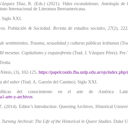
 Vázquez Díaz, R. (Eds.) (2021).
Vidas escandalosas. Antología de la
ituto Internacional de Literatura Iberoamericana.
. Siglo XXI.
vos.
Población & Sociedad
.
Revista de estudios sociales, 27
(2), 22
de sentimientos. Trauma, sexualidad y culturas públicas lesbianas
(Trad
il mesetas. Capitalismo y esquizofrenia
(Trad. J. Vázquez Pérez). Pre-
 Trotta.
.
Nimio
, (3), 102-125.
https://papelcosido.fba.unlp.edu.ar/ojs/index.php/
a del saber
(Trad. A. Garzón del Camino). Siglo XXI.
Políticas del conocimiento en el arte de América Lat
ta1-arte-y-archivos
Z. (2014). Editor’s Introduction: Queering Archives. Historical Unrave
.
Turning Archival: The Life of the Historical in Queer Studies
. Duke Un