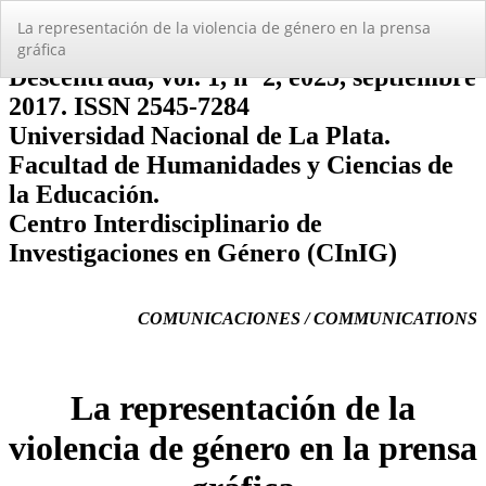
Volver
La representación de la violencia de género en la prensa
a
gráfica
los
detalles
del
artículo