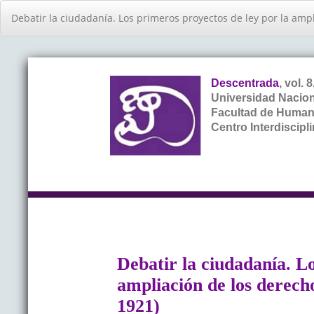
Volver
Debatir la ciudadanía. Los primeros proyectos de ley por la ampl
a
los
detalles
del
artículo