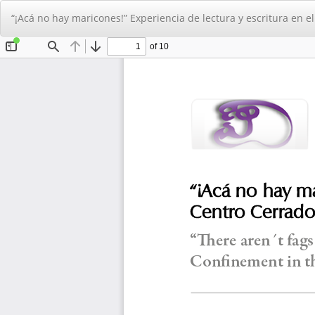
Volver
“¡Acá no hay maricones!” Experiencia de lectura y escritura en e
a
los
detalles
del
artículo