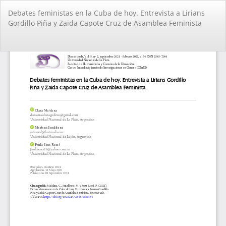
Volver
Debates feministas en la Cuba de hoy. Entrevista a Lirians
a
Gordillo Piña y Zaida Capote Cruz de Asamblea Feminista
los
detalles
del
De
De
artículo
PD