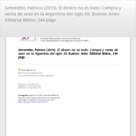
Volver
Simonetto, Patricio (2019). El dinero no es todo: Compra y
a
venta de sexo en la Argentina del siglo XX. Buenos Aires:
los
Editorial Biblos, 244 págs.
detalles
del
artículo
De
De
PD