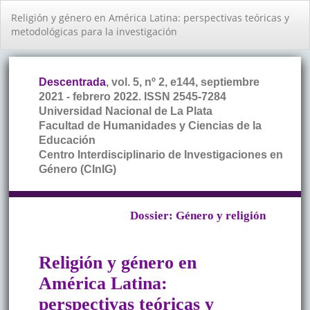
Volver
Religión y género en América Latina: perspectivas teóricas y
a
metodológicas para la investigación
los
detalles
del
artículo