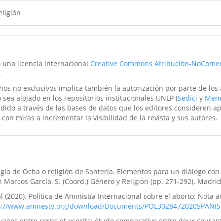
eligión
o una licencia internacional
Creative Commons Atribución-NoComer
.
hos no exclusivos implica también la autorización por parte de los
 sea alojado en los repositorios institucionales UNLP (
Sedici
y
Mem
ndido a través de las bases de datos que los editores consideren a
 con miras a incrementar la visibilidad de la revista y sus autores.
 Regla de Ocha o religión de Santería. Elementos para un diálogo con 
n Marcos García, S. (Coord.) Género y Religión (pp. 271-292). Madrid
 (2020). Política de Aministía Internacional sobre el aborto: Nota ac
s://www.amnesty.org/download/Documents/POL3028472020SPANIS
yages entre corps et esprits: étude comparative entre deux courant