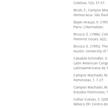
Coletiva, 1(2), 37-57.
Biroli, F., Campos Ma
democracia. São Paul
Boyer-Araujo, V. (199
Paris: L’Harmattan.
Brusco, E. (1986). Co
Feminist Issues, 6(2), 
Brusco, E. (1995). T
Austin: University of 
Cababié-Schindler, V.
Latin American Congr
Latinoamericana de So
Campos Machado, M. D
Feministas, 1, 7-27.
Campos Machado, M. D
Estudos Feministas, 1
Cañas Cuevas, S. (200
México DF: Centro de 