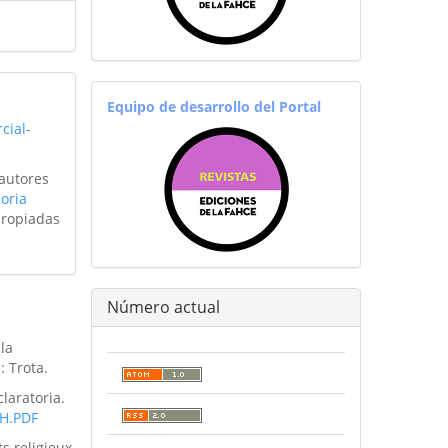
equiporevistas
Equipo de desarrollo del Portal
cial-
 autores
oria
propiadas
Número actual
la
: Trota.
laratoria.
H.PDF
s religieux