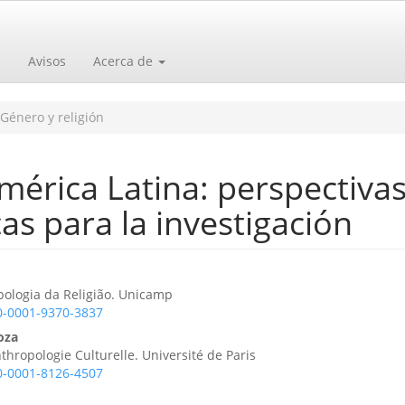
s
Avisos
Acerca de
Género y religión
mérica Latina: perspectiva
as para la investigación
o
pologia da Religião. Unicamp
00-0001-9370-3837
oza
hropologie Culturelle. Université de Paris
00-0001-8126-4507