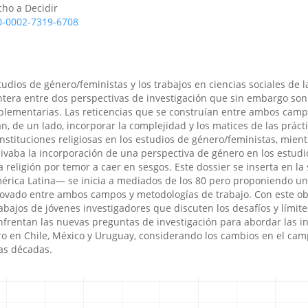
cho a Decidir
00-0002-7319-6708
studios de género/feministas y los trabajos en ciencias sociales de l
tera entre dos perspectivas de investigación que sin embargo son
lementarias. Las reticencias que se construían entre ambos cam
n, de un lado, incorporar la complejidad y los matices de las prácti
 instituciones religiosas en los estudios de género/feministas, mient
uivaba la incorporación de una perspectiva de género en los estudi
a religión por temor a caer en sesgos. Este dossier se inserta en la 
rica Latina— se inicia a mediados de los 80 pero proponiendo un 
enovado entre ambos campos y metodologías de trabajo. Con este obj
bajos de jóvenes investigadores que discuten los desafíos y límite
frentan las nuevas preguntas de investigación para abordar las in
ro en Chile, México y Uruguay, considerando los cambios en el camp
mas décadas.