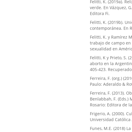
Felitti, K. (2019a). R
verde. En Vázquez, G.
Editora Fi.
Felitti, K. (2019b). 
contemporánea. En Re
Felitti, K. y Ramírez 
trabajo de campo en cí
sexualidad en América
Felitti, K y Prieto, S
aborto en la Argentin
405-423. Recuperad
Ferreira, F. (org.) (2
Paulo: Aderaldo & Rot
Ferreira, F. (2013). 
Benlabbah, F. (Eds.)
Rosario: Editora de l
Frigerio, A. (2000). 
Universidad Católica
Funes, M.E. (2018) La