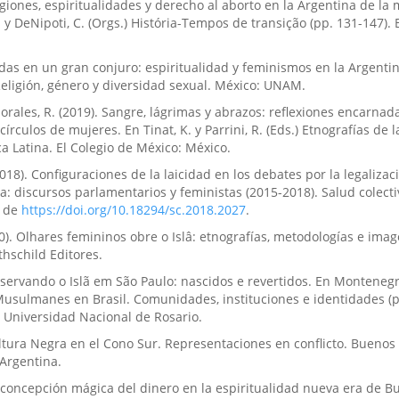
eligiones, espiritualidades y derecho al aborto en la Argentina de la
 y DeNipoti, C. (Orgs.) História-Tempos de transição (pp. 131-147). B
Unidas en un gran conjuro: espiritualidad y feminismos en la Argenti
ligión, género y diversidad sexual. México: UNAM.
Morales, R. (2019). Sangre, lágrimas y abrazos: reflexiones encarnad
rculos de mujeres. En Tinat, K. y Parrini, R. (Eds.) Etnografías de l
 Latina. El Colegio de México: México.
. (2018). Configuraciones de la laicidad en los debates por la legalizac
a: discursos parlamentarios y feministas (2015-2018). Salud colectiv
o de
https://doi.org/10.18294/sc.2018.2027
.
010). Olhares femininos obre o Islâ: etnografías, metodologías e ima
hschild Editores.
Observando o Islã em São Paulo: nascidos e revertidos. En Montenegro
 Musulmanes en Brasil. Comunidades, instituciones e identidades (p
a Universidad Nacional de Rosario.
Cultura Negra en el Cono Sur. Representaciones en conflicto. Buenos 
 Argentina.
 concepción mágica del dinero en la espiritualidad nueva era de B