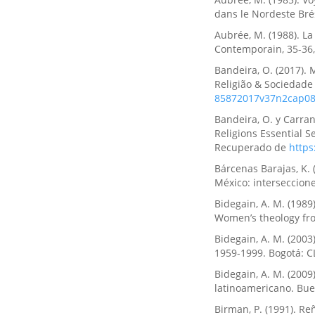
dans le Nordeste Brés
Aubrée, M. (1988). La
Contemporain, 35-36,
Bandeira, O. (2017). 
Religião & Sociedade
85872017v37n2cap0
Bandeira, O. y Carran
Religions Essential S
Recuperado de
https
Bárcenas Barajas, K. 
México: interseccione
Bidegain, A. M. (1989
Women’s theology fro
Bidegain, A. M. (2003
1959-1999. Bogotá: C
Bidegain, A. M. (2009
latinoamericano. Bue
Birman, P. (1991). R