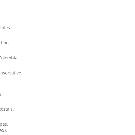
ibles.
tion.
Colombia.
onservative
s
ostais.
pas.
AS).