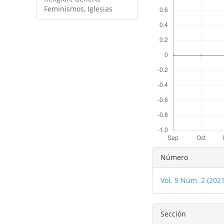
Feminismos, Iglesias
Detalles
Número
del
Vol. 5 Núm. 2 (2021
artículo
Sección