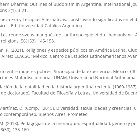
uthern Dharma: Outlines of Buddhism in Argentina. International Jou
ns 2(1), 3-21.
 Nueva Era y Terapias Alternativas: construyendo significados en el d
ires: Ed. Universidad Católica Argentina.
1). Les rendez-vous manqués de l'anthropologie et du chamanisme. 
religions, 56(153), 145-158.
án, P. (2021). Religiones y espacios públicos en América Latina. Ciu
Aires: CLACSO; México: Centro de Estudios Latinoamericanos Avan
aborto entre mujeres pobres. Sociología de la experiencia. México: CR
aciones Multidisciplinarias UNAM, Universidad Nacional Autónoma
gulación de la natalidad en la historia argentina reciente (1960-1987)
s de doctorado), Facultad de Filosofía y Letras, Universidad de Bueno
z Martínez, D. (Comp.) (2015). Diversidad, sexualidades y creencias. 
o contemporáneo. Buenos Aires: Prometeo.
h, M. (2018). Pedagogías de la menarquía: espiritualidad, género y po
8(50), 135-160.