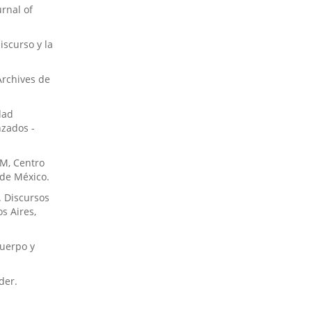
rnal of
iscurso y la
Archives de
dad
zados -
IM, Centro
 de México.
. Discursos
s Aires,
Cuerpo y
der.