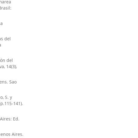
 marea
rasil:
na
as del
a
ión del
a, 14(3),
gens. Sao
, S. y
p.115-141).
Aires: Ed.
uenos Aires.