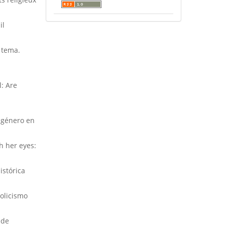
il
 tema.
l: Are
e género en
h her eyes:
stórica
tolicismo
úde