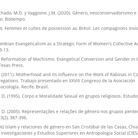
chado, M.D. y Vaggione, J.M. (2020). Gênero, neoconservadorismo e
o: Boitempo.
3). Femmes et cultes de possession au Brésil. Les compagnons invis
lombian Evangelicalism as a Strategic Form of Women's Collective Ac
3-13.
he Reformation of Machismo. Evangelical Conversion and Gender in 
Texas Press.
 (2011). Motherhood and its influence on the Work of Rabinas in C
egations. Trabajo presentado en XXVIII Congreso de la Asociación
ciología. Recife, Brasil.
. (1995). Corpo e Moralidade Sexual en grupos religiosos. Estudo
. (2005). Representações e relações de gênero nos grupos pentec
3(2), 387-396.
6) Islam y relaciones de género en San Cristóbal de las Casas, Chia
investigaciones y Estudios Superiores en Antropología Social (CIES