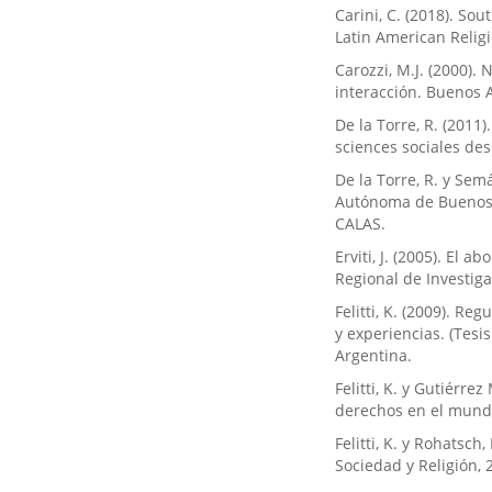
Carini, C. (2018). So
Latin American Religio
Carozzi, M.J. (2000).
interacción. Buenos A
De la Torre, R. (201
sciences sociales des 
De la Torre, R. y Sem
Autónoma de Buenos 
CALAS.
Erviti, J. (2005). El 
Regional de Investig
Felitti, K. (2009). Re
y experiencias. (Tesi
Argentina.
Felitti, K. y Gutiérre
derechos en el mund
Felitti, K. y Rohatsc
Sociedad y Religión, 2