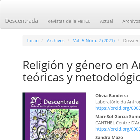
Navegación
principal
Contenido
Descentrada
Revistas de la FaHCE
Actual
Archivo
principal
Barra
lateral
Inicio
Archivos
Vol. 5 Núm. 2 (2021)
Dossier 
Religión y género en A
teóricas y metodológic
Barra
Contenid
Olivia Bandeira
Laboratório da Antro
lateral
principal
https://orcid.org/00
del
del
Mari-Sol García Som
CANTHEL Centre D’Ant
artículo
artículo
https://orcid.org/00
Sandra Mazo