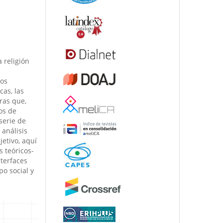
a religión
pos
cas, las
ras que,
os de
serie de
análisis
etivo, aquí
s teóricos-
terfaces
o social y