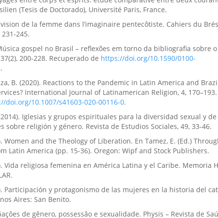
ilien (Tesis de Doctorado), Université Paris, France.
 vision de la femme dans l’imaginaire pentecôtiste. Cahiers du Brés
 231-245.
Música gospel no Brasil – reflexões em torno da bibliografia sobre o
 37(2), 200-228. Recuperado de
https://doi.org/10.1590/0100-
8
.
za, B. (2020). Reactions to the Pandemic in Latin America and Brazi
ervices? International Journal of Latinamerican Religion, 4, 170–193.
://doi.org/10.1007/s41603-020-00116-0
.
(2014). Iglesias y grupos espirituales para la diversidad sexual y d
s sobre religión y género. Revista de Estudios Sociales, 49, 33-46.
). Women and the Theology of Liberation. En Tamez, E. (Ed.) Throug
m Latin America (pp. 15-36). Oregon: Wipf and Stock Publishers.
). Vida religiosa femenina en América Latina y el Caribe. Memoria Hi
LAR.
). Participación y protagonismo de las mujeres en la historia del ca
nos Aires: San Benito.
eñaçôes de gênero, possessâo e sexualidade. Physis – Revista de Sa