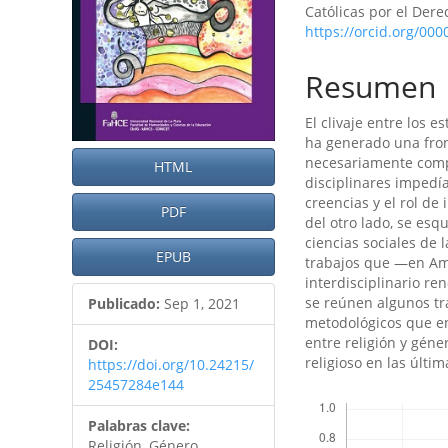
Católicas por el Dere
https://orcid.org/00
Resumen
El clivaje entre los e
ha generado una fron
necesariamente comp
HTML
disciplinares impedía
creencias y el rol de
PDF
del otro lado, se esq
ciencias sociales de l
EPUB
trabajos que —en Amé
interdisciplinario r
se reúnen algunos tra
Publicado:
Sep 1, 2021
metodológicos que en
entre religión y géne
DOI:
religioso en las últi
https://doi.org/10.24215/
25457284e144
Descargas
Palabras clave:
Religión, Género,