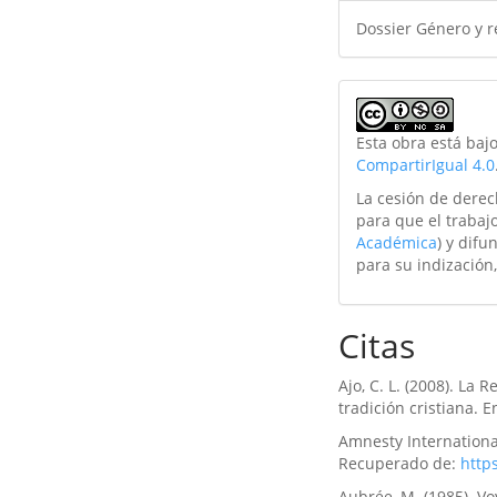
Dossier Género y r
Esta obra está baj
CompartirIgual 4.0
La cesión de derec
para que el trabajo
Académica
) y difu
para su indización,
Citas
Ajo, C. L. (2008). La
tradición cristiana. E
Amnesty International
Recuperado de:
http
Aubrée, M. (1985). Vo