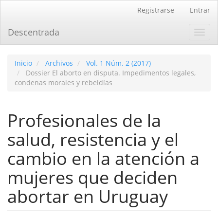
Navegación
Registrarse
Entrar
principal
Contenido
Descentrada
Toggl
principal
navig
Barra
lateral
Inicio
Archivos
Vol. 1 Núm. 2 (2017)
Dossier El aborto en disputa. Impedimentos legales,
condenas morales y rebeldías
Profesionales de la
salud, resistencia y el
cambio en la atención a
mujeres que deciden
abortar en Uruguay