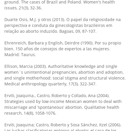
ground. The cases of Brazil and Poland. Women's health
issues, 21(3), 32-36.
Duarte Osis, M.J. y otros (2013). O papel da religiosidade na
perspectiva e conduta da ginecologistas brazileiros em
relação ao aborto induzido. Bagoas, 09, 87-107.
Ehrenreich, Barbara y English, Deirdre (1990). Por su propio
bien. 150 años de consejos de expertos a las mujeres.
Madrid: Taurus.
Ellison, Marcia (2003). Authoritative knowledge and single
women´s unintentional pregnancies, abortion and adoption,
and single motherhood: social stigma and structural violence.
Medical anthropology quarterly, 17(3), 322-347.
Erviti, Joaquina., Castro, Roberto y Collado, Ana (2004).
Strategies used by low-income Mexican women to deal with
miscarriage and ‘spontaneous’ abortion. Qualitative health
research, 14(8), 1058-1076.
Erviti, Joaquina; Castro, Roberto y Sosa Sánchez, Itzel (2006).
Las luchas clasificatorias entorno al aborto: el caso de los