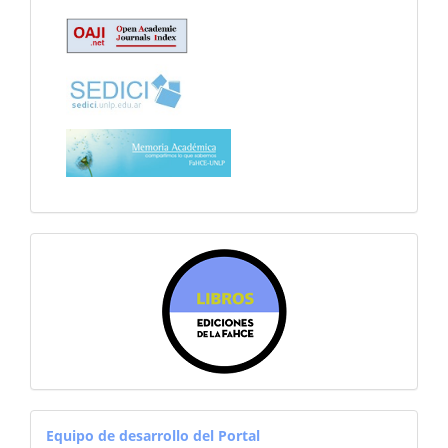
librosfahce
equiporevistas
Equipo de desarrollo del Portal