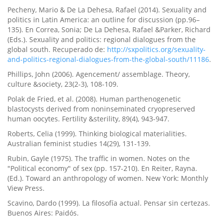
Pecheny, Mario & De La Dehesa, Rafael (2014). Sexuality and
politics in Latin America: an outline for discussion (pp.96–
135). En Correa, Sonia; De La Dehesa, Rafael &Parker, Richard
(Eds.). Sexuality and politics: regional dialogues from the
global south. Recuperado de:
http://sxpolitics.org/sexuality-
and-politics-regional-dialogues-from-the-global-south/11186
.
Phillips, John (2006). Agencement/ assemblage. Theory,
culture &society, 23(2-3), 108-109.
Polak de Fried, et al. (2008). Human parthenogenetic
blastocysts derived from noninseminated cryopreserved
human oocytes. Fertility &sterility, 89(4), 943-947.
Roberts, Celia (1999). Thinking biological materialities.
Australian feminist studies 14(29), 131-139.
Rubin, Gayle (1975). The traffic in women. Notes on the
"Political economy" of sex (pp. 157-210). En Reiter, Rayna.
(Ed.). Toward an anthropology of women. New York: Monthly
View Press.
Scavino, Dardo (1999). La filosofí­a actual. Pensar sin certezas.
Buenos Aires: Paidós.