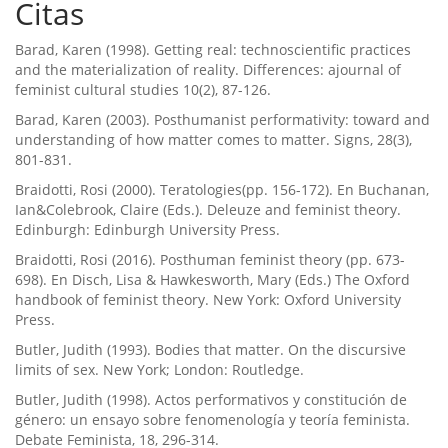
Citas
Barad, Karen (1998). Getting real: technoscientific practices
and the materialization of reality. Differences: ajournal of
feminist cultural studies 10(2), 87-126.
Barad, Karen (2003). Posthumanist performativity: toward and
understanding of how matter comes to matter. Signs, 28(3),
801-831.
Braidotti, Rosi (2000). Teratologies(pp. 156-172). En Buchanan,
Ian&Colebrook, Claire (Eds.). Deleuze and feminist theory.
Edinburgh: Edinburgh University Press.
Braidotti, Rosi (2016). Posthuman feminist theory (pp. 673-
698). En Disch, Lisa & Hawkesworth, Mary (Eds.) The Oxford
handbook of feminist theory. New York: Oxford University
Press.
Butler, Judith (1993). Bodies that matter. On the discursive
limits of sex. New York; London: Routledge.
Butler, Judith (1998). Actos performativos y constitución de
género: un ensayo sobre fenomenologí­a y teorí­a feminista.
Debate Feminista, 18, 296-314.