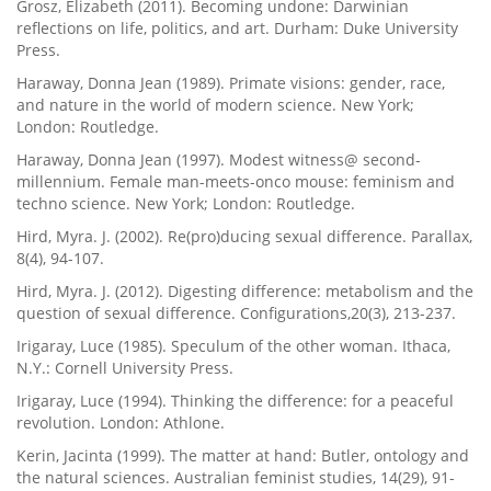
Grosz, Elizabeth (2011). Becoming undone: Darwinian
reflections on life, politics, and art. Durham: Duke University
Press.
Haraway, Donna Jean (1989). Primate visions: gender, race,
and nature in the world of modern science. New York;
London: Routledge.
Haraway, Donna Jean (1997). Modest witness@ second-
millennium. Female man-meets-onco mouse: feminism and
techno science. New York; London: Routledge.
Hird, Myra. J. (2002). Re(pro)ducing sexual difference. Parallax,
8(4), 94-107.
Hird, Myra. J. (2012). Digesting difference: metabolism and the
question of sexual difference. Configurations,20(3), 213-237.
Irigaray, Luce (1985). Speculum of the other woman. Ithaca,
N.Y.: Cornell University Press.
Irigaray, Luce (1994). Thinking the difference: for a peaceful
revolution. London: Athlone.
Kerin, Jacinta (1999). The matter at hand: Butler, ontology and
the natural sciences. Australian feminist studies, 14(29), 91-