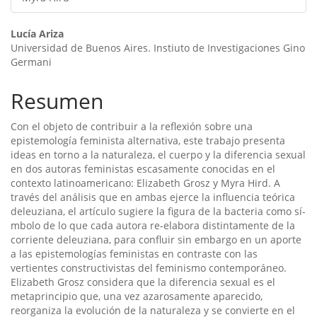
Contenido
Lucía Ariza
Universidad de Buenos Aires. Instiuto de Investigaciones Gino
principal
Germani
del
Resumen
artículo
Con el objeto de contribuir a la reflexión sobre una
epistemologí­a feminista alternativa, este trabajo presenta
ideas en torno a la naturaleza, el cuerpo y la diferencia sexual
en dos autoras feministas escasamente conocidas en el
contexto latinoamericano: Elizabeth Grosz y Myra Hird. A
través del análisis que en ambas ejerce la influencia teórica
deleuziana, el artí­culo sugiere la figura de la bacteria como sí­
mbolo de lo que cada autora re-elabora distintamente de la
corriente deleuziana, para confluir sin embargo en un aporte
a las epistemologí­as feministas en contraste con las
vertientes constructivistas del feminismo contemporáneo.
Elizabeth Grosz considera que la diferencia sexual es el
metaprincipio que, una vez azarosamente aparecido,
reorganiza la evolución de la naturaleza y se convierte en el