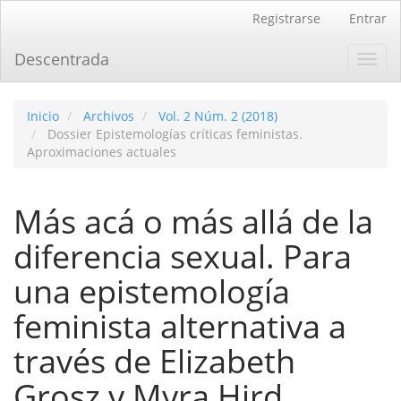
Navegación
Registrarse
Entrar
principal
Contenido
Descentrada
Toggl
principal
navig
Barra
lateral
Inicio
Archivos
Vol. 2 Núm. 2 (2018)
Dossier Epistemologías críticas feministas.
Aproximaciones actuales
Más acá o más allá de la
diferencia sexual. Para
una epistemologí­a
feminista alternativa a
través de Elizabeth
Grosz y Myra Hird