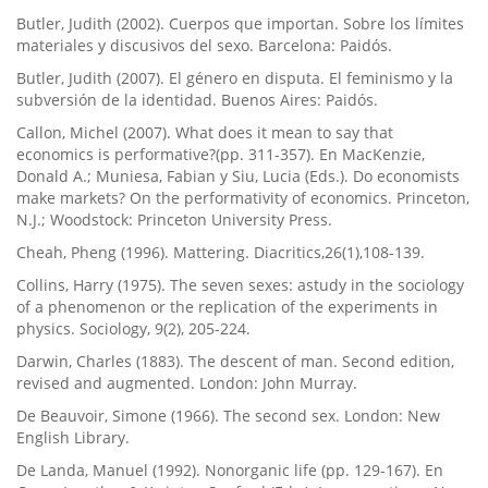
Butler, Judith (2002). Cuerpos que importan. Sobre los lí­mites
materiales y discusivos del sexo. Barcelona: Paidós.
Butler, Judith (2007). El género en disputa. El feminismo y la
subversión de la identidad. Buenos Aires: Paidós.
Callon, Michel (2007). What does it mean to say that
economics is performative?(pp. 311-357). En MacKenzie,
Donald A.; Muniesa, Fabian y Siu, Lucia (Eds.). Do economists
make markets? On the performativity of economics. Princeton,
N.J.; Woodstock: Princeton University Press.
Cheah, Pheng (1996). Mattering. Diacritics,26(1),108-139.
Collins, Harry (1975). The seven sexes: astudy in the sociology
of a phenomenon or the replication of the experiments in
physics. Sociology, 9(2), 205-224.
Darwin, Charles (1883). The descent of man. Second edition,
revised and augmented. London: John Murray.
De Beauvoir, Simone (1966). The second sex. London: New
English Library.
De Landa, Manuel (1992). Nonorganic life (pp. 129-167). En