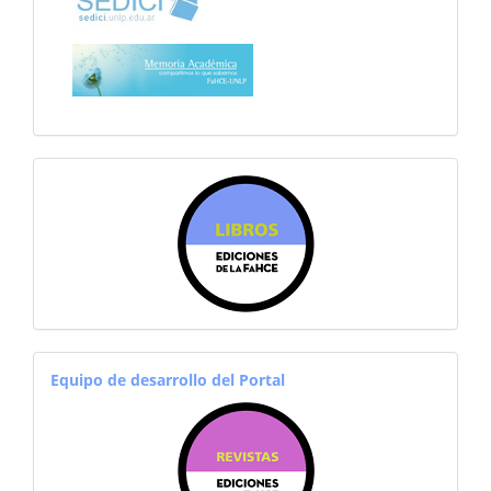
librosfahce
equiporevistas
Equipo de desarrollo del Portal