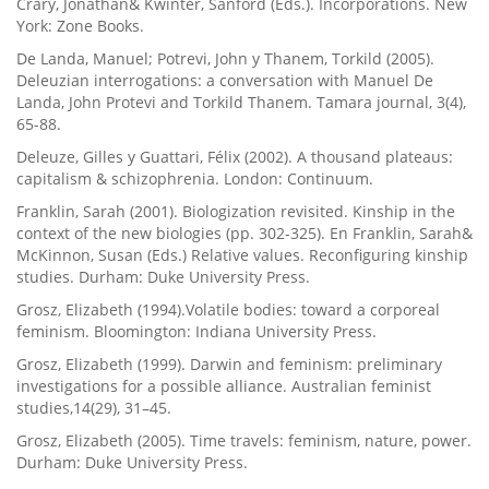
Crary, Jonathan& Kwinter, Sanford (Eds.). Incorporations. New
York: Zone Books.
De Landa, Manuel; Potrevi, John y Thanem, Torkild (2005).
Deleuzian interrogations: a conversation with Manuel De
Landa, John Protevi and Torkild Thanem. Tamara journal, 3(4),
65-88.
Deleuze, Gilles y Guattari, Félix (2002). A thousand plateaus:
capitalism & schizophrenia. London: Continuum.
Franklin, Sarah (2001). Biologization revisited. Kinship in the
context of the new biologies (pp. 302-325). En Franklin, Sarah&
McKinnon, Susan (Eds.) Relative values. Reconfiguring kinship
studies. Durham: Duke University Press.
Grosz, Elizabeth (1994).Volatile bodies: toward a corporeal
feminism. Bloomington: Indiana University Press.
Grosz, Elizabeth (1999). Darwin and feminism: preliminary
investigations for a possible alliance. Australian feminist
studies,14(29), 31–45.
Grosz, Elizabeth (2005). Time travels: feminism, nature, power.
Durham: Duke University Press.