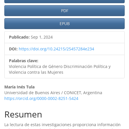
lateral
PDF
del
artículo
EPUB
Publicado:
Sep 1, 2024
DOI:
https://doi.org/10.24215/25457284e234
Palabras clave:
Violencia Política de Género Discriminación Política y
Violencia contra las Mujeres
Contenido
María Inés Tula
Universidad de Buenos Aires / CONICET, Argentina
principal
https://orcid.org/0000-0002-8251-5424
del
Resumen
artículo
La lectura de estas investigaciones proporciona información