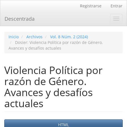
Navegación
Registrarse
Entrar
principal
Contenido
Descentrada
Toggl
principal
navig
Barra
lateral
Inicio
Archivos
Vol. 8 Núm. 2 (2024)
Dosier: Violencia Política por razón de Género.
Avances y desafíos actuales
Violencia Política por
razón de Género.
Avances y desafíos
actuales
Barra
HTML