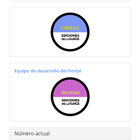
librosfahce
equiporevistas
Equipo de desarrollo del Portal
Número actual